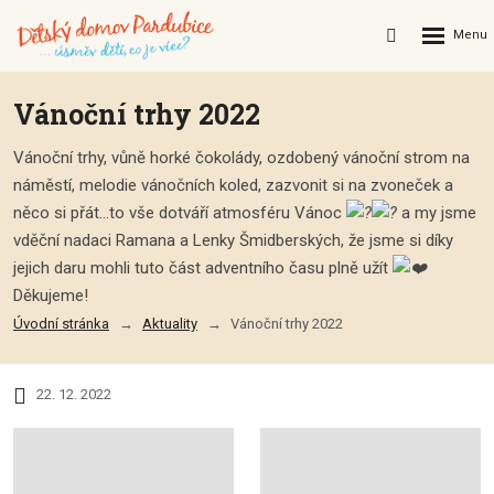
Rozbalení
Vyhledávání
menu
Vánoční trhy 2022
Vánoční trhy, vůně horké čokolády, ozdobený vánoční strom na
náměstí, melodie vánočních koled, zazvonit si na zvoneček a
něco si přát...to vše dotváří atmosféru Vánoc
a my jsme
vděční nadaci Ramana a Lenky Šmidberských, že jsme si díky
jejich daru mohli tuto část adventního času plně užít
Děkujeme!
Úvodní stránka
Aktuality
Vánoční trhy 2022
22. 12. 2022