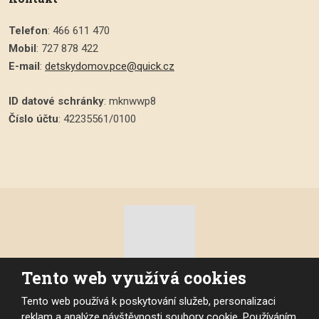
Telefon
: 466 611 470
Mobil
: 727 878 422
E-mail
:
detskydomov.pce@quick.cz
ID datové schránky
: mknwwp8
Číslo účtu
: 42235561/0100
Tento web využívá cookies
© 2026, Dětský domov Pardubice, vytvořila eBRÁNA s.r.o.
Tento web používá k poskytování služeb, personalizaci
Mapa stránek
|
Podmínky použití
|
Prohlášení o přístupnosti
reklam a analýze návštěvnosti soubory cookie. Používáním