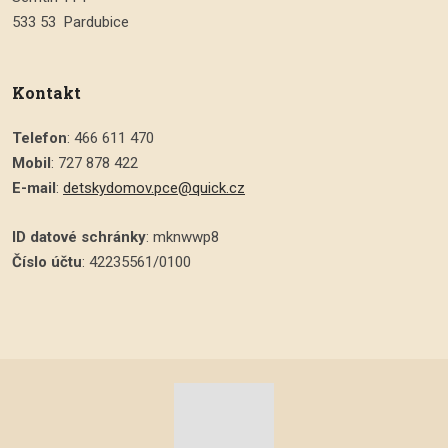
533 53 Pardubice
Kontakt
Telefon
: 466 611 470
Mobil
: 727 878 422
E-mail
:
detskydomov.pce@quick.cz
ID datové schránky
: mknwwp8
Číslo účtu
: 42235561/0100