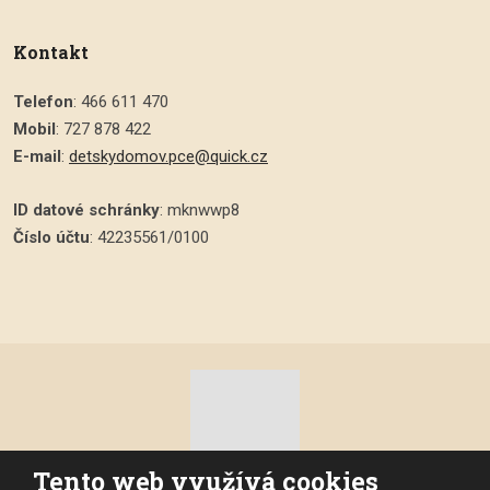
Kontakt
Telefon
: 466 611 470
Mobil
: 727 878 422
E-mail
:
detskydomov.pce@quick.cz
ID datové schránky
: mknwwp8
Číslo účtu
: 42235561/0100
Tento web využívá cookies