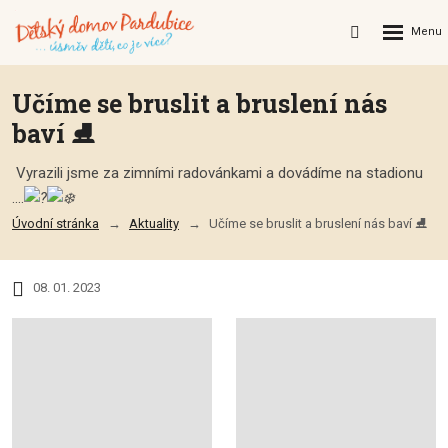
Rozbalení
Vyhledávání
menu
Učíme se bruslit a bruslení nás
baví ⛸️
Vyrazili jsme za zimními radovánkami a dovádíme na stadionu
....
Úvodní stránka
Aktuality
Učíme se bruslit a bruslení nás baví ⛸️
08. 01. 2023