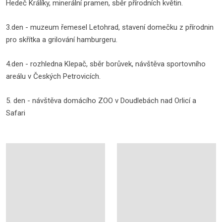
Hedeč Králíky, minerální pramen, sběr přírodních květin.
3.den - muzeum řemesel Letohrad, stavení domečku z přírodnin
pro skřítka a grilování hamburgeru.
4.den - rozhledna Klepač, sběr borůvek, návštěva sportovního
areálu v Českých Petrovicích.
5. den - návštěva domácího ZOO v Doudlebách nad Orlicí a
Safari