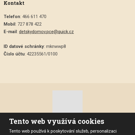
Kontakt
Telefon
: 466 611 470
Mobil
: 727 878 422
E-mail
:
detskydomov.pce@quick.cz
ID datové schránky
: mknwwp8
Číslo účtu
: 42235561/0100
Tento web využívá cookies
© 2026, Dětský domov Pardubice, vytvořila eBRÁNA s.r.o.
Tento web používá k poskytování služeb, personalizaci
Mapa stránek
|
Podmínky použití
|
Prohlášení o přístupnosti