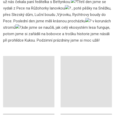
už nás čekala paní ředitelka s Bettynkou.
Třetí den jsme se
vydali z Pece na Růžohorky lanovkou
, poté pěšky na Sněžku,
přes Slezský dům, Luční boudu ,Výrovku, Rychtrovy boudy do
Pece. Poslední den jsme měli krásnou procházku
v korunách
stromů
,kde jsme se naučili, jak celý ekosystém lesa funguje,
potom jsme si zařádili na bobovce a trošku historie jsme násáli
při prohlídce Kuksu. Podzimní prázdniny jsme si moc užili!