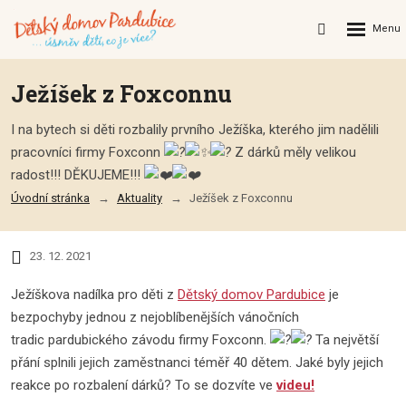
Rozbalení
Vyhledávání
menu
Ježíšek z Foxconnu
I na bytech si děti rozbalily prvního Ježíška, kterého jim nadělili
pracovníci firmy Foxconn
Z dárků měly velikou
radost!!! DĚKUJEME!!!
Úvodní stránka
Aktuality
Ježíšek z Foxconnu
23. 12. 2021
Ježíškova nadílka pro děti z
Dětský domov Pardubice
je
bezpochyby jednou z nejoblíbenějších vánočních
tradic pardubického závodu firmy Foxconn.
Ta největší
přání splnili jejich zaměstnanci téměř 40 dětem. Jaké byly jejich
reakce po rozbalení dárků? To se dozvíte ve
videu!