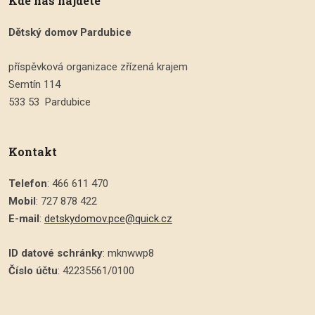
Kde nás najdete
Dětský domov Pardubice
příspěvková organizace zřízená krajem
Semtín 114
533 53 Pardubice
Kontakt
Telefon
: 466 611 470
Mobil
: 727 878 422
E-mail
:
detskydomov.pce@quick.cz
ID datové schránky
: mknwwp8
Číslo účtu
: 42235561/0100