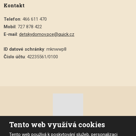
Kontakt
Telefon
: 466 611 470
Mobil
: 727 878 422
E-mail
:
detskydomov.pce@quick.cz
ID datové schránky
: mknwwp8
Číslo účtu
: 42235561/0100
Tento web využívá cookies
© 2026, Dětský domov Pardubice, vytvořila eBRÁNA s.r.o.
Tento web používá k poskytování služeb, personalizaci