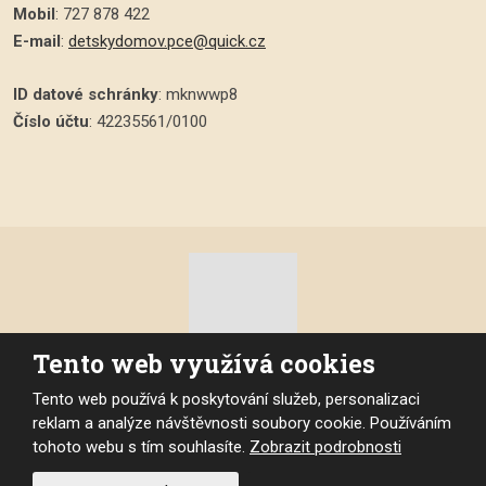
Mobil
: 727 878 422
E-mail
:
detskydomov.pce@quick.cz
ID datové schránky
: mknwwp8
Číslo účtu
: 42235561/0100
Tento web využívá cookies
© 2026, Dětský domov Pardubice, vytvořila eBRÁNA s.r.o.
Tento web používá k poskytování služeb, personalizaci
Mapa stránek
|
Podmínky použití
|
Prohlášení o přístupnosti
reklam a analýze návštěvnosti soubory cookie. Používáním
tohoto webu s tím souhlasíte.
Zobrazit podrobnosti
VYROBILA