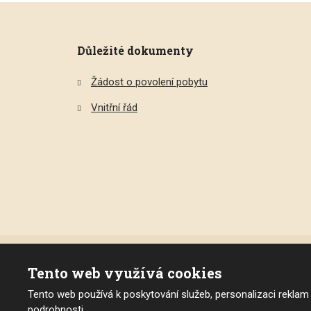
Důležité dokumenty
Žádost o povolení pobytu
Vnitřní řád
Tento web využívá cookies
© 2026, Dětský domov Pardubice, 
Tento web používá k poskytování služeb, personalizaci reklam
Mapa stránek
|
Podmínky použití
|
podrobnosti