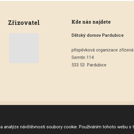
Zřizovatel
Kde nás najdete
Dětský domov Pardubice
příspěvková organizace zřízená
Semtín 114
533 53 Pardubice
vytvořila eBRÁNA s.r.o.
 a analýze návštěvnosti soubory cookie. Používáním tohoto webu s t
Prohlášení o přístupnosti