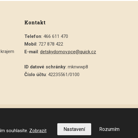
Kontakt
Telefon
: 466 611 470
Mobil
: 727 878 422
 krajem
E-mail
:
detskydomov.pce@quick.cz
ID datové schránky
: mknwwp8
Číslo účtu
: 42235561/0100
VYROBILA
Nastavení
Rozumím
ím souhlasíte.
Zobrazit