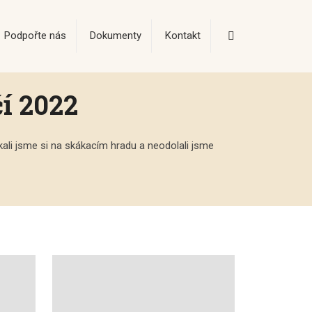
Vyhledávání
Podpořte nás
Dokumenty
Kontakt
í 2022
ákali jsme si na skákacím hradu a neodolali jsme