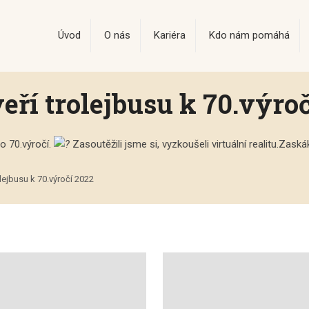
Úvod
O nás
Kariéra
Kdo nám pomáhá
ří trolejbusu k 70.výroč
ho 70.výročí.
Zasoutěžili jsme si, vyzkoušeli virtuální realitu.Zask
lejbusu k 70.výročí 2022